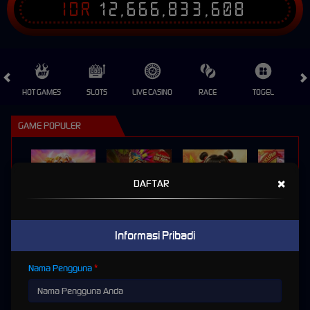
IDR
12,666,833,608
HOT GAMES
SLOTS
LIVE CASINO
RACE
TOGEL
OL
GAME POPULER
×
DAFTAR
GATES OF OLYMPUS POP
TREASURES OF AZTEC
NEZHA 2
MOCHI MANIA 1
Informasi Pribadi
Nama Pengguna
MAHJONG WINS 3 – BLACK SCATTER
MAHJONG WAYS
SUPER ELEMENTS 2
MAHJONG WAYS