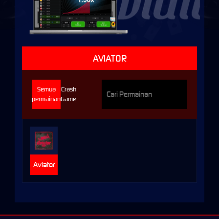
AVIATOR
Semua
Crash
permainan
Game
Aviator