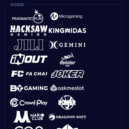
Arcade