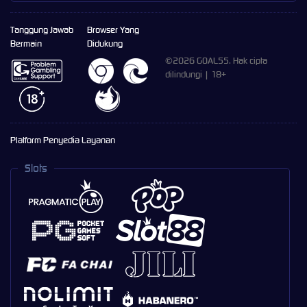
Tanggung Jawab
Browser Yang
Bermain
Didukung
©2026 GOAL55. Hak cipta
dilindungi | 18+
Platform Penyedia Layanan
Slots