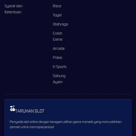
Syarat dan
Race
Ketentuan
Togel
Olahraga
Crash
Game
Arcade
Poker
E-Sports
Sabung
Ayam
TARUHAN SLOT
Penyedia slot online dengan beragam pilihan game menarik yang memudahkan
pemain untuk mencapai jackpot