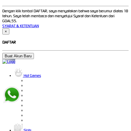
Dengan klik tombol DAFTAR, saya menyatakan bahwa saya berumur diatas 18
tahun. Saya telah membaca dan menyetujui Syarat dan Ketentuan dari
GOAL55.
SYARAT & KETENTUAN
×
DAFTAR
Buat Akun Baru
Hot Games
Slots