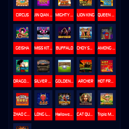
CIRCUS
JIN QIAN WA
MIGHTY SPARTAN
LION KING
QUEEN OF THE NILE
GEISHA
MISS KITTY
BUFFALO
CHOY SUN DOA
AMONG US
DRAGON BALL
SILVER BULLET
GOLDEN TOUR
ARCHER
HOT FRUITS 20
ZHAO CAI TONG ZHI
LONG LONG LONG
Halloween Fortune
CAT QUEEN
Triple Monkey