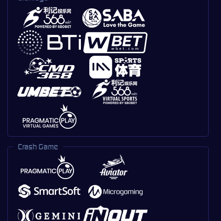
Crash Game