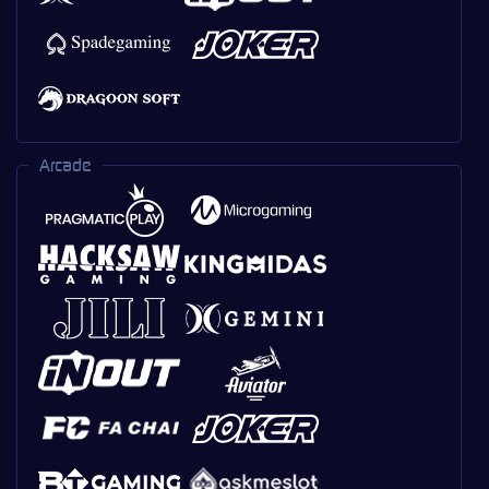
Arcade