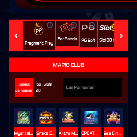
i
i
i
i
i
Facha
Fat Panda
Slot88 x PP
PG Soft
Pragmatic Play
MARIO CLUB
Semua
Top
Slots
permainan
20
Mystical Beasts
Snake Castle
Aliens Madness
GREAT BLUE
Sea Circus