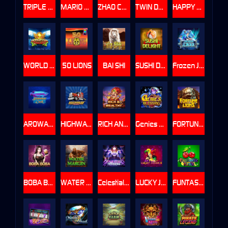
TRIPLE TWISTER
MARIO AND FRIENDS
ZHAO CAI JIN BAO
TWIN DRAGON
HAPPY NEW YEAR
WORLD CUP FRENZY
50 LIONS
BAI SHI
SUSHI DELIGHT
Frozen Joker
AROWANAS LUCK
HIGHWAY KING
RICH AND WEALTHY
Genies Blessing
FORTUNE LIONS
BOBA BOBA
WATER MARGIN
Celestial Goddess
LUCKY JOKER 5
FUNTASTIC FRUIT