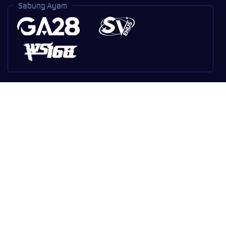
Sabung Ayam